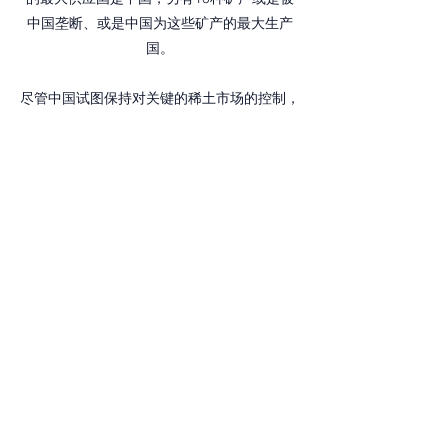
中国垄断、或是中国为这些矿产的最大生产
国。
尽管中国试图保持对关键的稀土市场的控制，
但中国的采矿和加工行业的盈利能力继续下
降。关键的国有企业中国稀土资源技术有限公
司(China Rare Earth Resources and
Technology)报告称，2023年净利润下降
45.7%，销售额下降5.4%。中国其他稀土生
产商的收入也同样下降了60-79%。利润下降
的主要原因是中国的经济问题，以及其他国家
准备建立自己的稀土元素供应链。
从长远角度来看，国际合作非常重要。加入我
们国际关键矿产资源协会将有助于中国国内及
其他国家的矿产企业相互了解和交流，共同努
力为世界提供稳定的关键矿产供应。